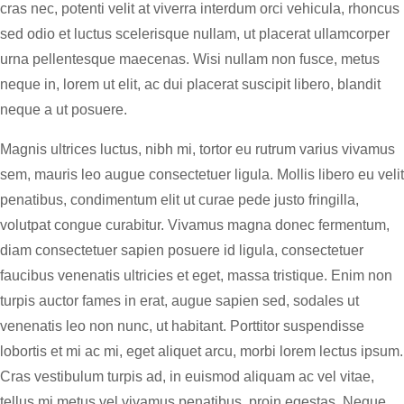
cras nec, potenti velit at viverra interdum orci vehicula, rhoncus
sed odio et luctus scelerisque nullam, ut placerat ullamcorper
urna pellentesque maecenas. Wisi nullam non fusce, metus
neque in, lorem ut elit, ac dui placerat suscipit libero, blandit
neque a ut posuere.
Magnis ultrices luctus, nibh mi, tortor eu rutrum varius vivamus
sem, mauris leo augue consectetuer ligula. Mollis libero eu velit
penatibus, condimentum elit ut curae pede justo fringilla,
volutpat congue curabitur. Vivamus magna donec fermentum,
diam consectetuer sapien posuere id ligula, consectetuer
faucibus venenatis ultricies et eget, massa tristique. Enim non
turpis auctor fames in erat, augue sapien sed, sodales ut
venenatis leo non nunc, ut habitant. Porttitor suspendisse
lobortis et mi ac mi, eget aliquet arcu, morbi lorem lectus ipsum.
Cras vestibulum turpis ad, in euismod aliquam ac vel vitae,
tellus mi metus vel vivamus penatibus, proin egestas. Neque